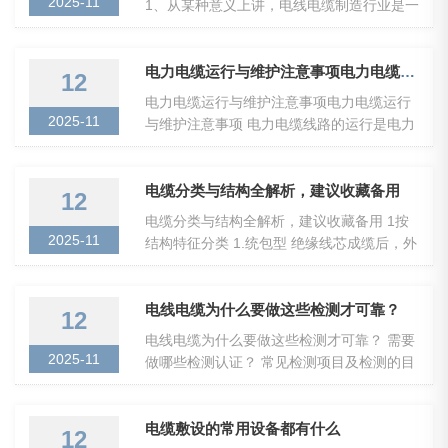
2025-11
1、从某种意义上讲，电线电缆制造行业是一
个材料精加工和组装的行业。一是材料用量
巨大，线缆产品中的材料费用要占制造总成
本的60-90%;二...
电力电缆运行与维护注意事项电力电缆运行与维护注意事项
12
电力电缆运行与维护注意事项电力电缆运行
2025-11
与维护注意事项 电力电缆线路的运行是电力
生产的重要环节之一，电缆线路运行的安全
与否，关系到企业的安全生产和人民生命财
产的安全，...
电缆分类与结构全解析，建议收藏备用
12
电缆分类与结构全解析，建议收藏备用 1按
2025-11
结构特征分类 1.统包型 绝缘线芯成缆后，外
面包有统包绝缘，并置于同一内护套内。其
结构简单，制造方便，适用于一般用途。 2.
分相型 主要...
电线电缆为什么要做这些检测才可靠？
12
电线电缆为什么要做这些检测才可靠？ 需要
2025-11
做哪些检测认证？ 常见检测项目及检测的目
的： 1、电性能检测 主要有导体直流电阻、
绝缘电阻、成品电压试验及绝缘线芯间电压
试验，每...
电缆敷设的常用设备都有什么
12